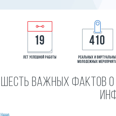
19
410
лет успешной работы
Реальных и виртуальн
молодежных мероприят
Шесть важных фактов о 
ин
География р
всех федера
Назад