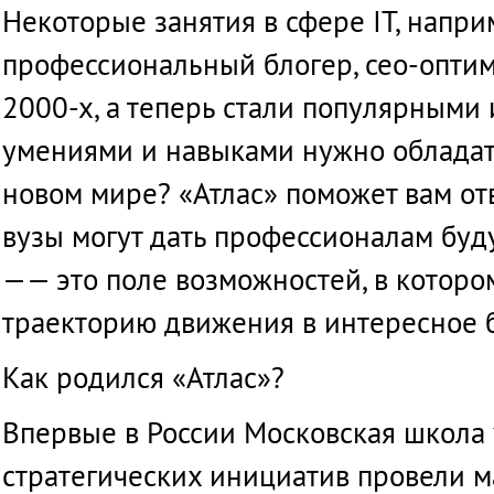
Казахстане
Некоторые
занятия
в
сфере
IТ
,
напри
профессиональный
блогер
,
сео-опти
2000-х, а
теперь
стали
популярными
умениями
и
навыками
нужно
облада
новом
мире
? «
Атлас
»
поможет
вам
от
вузы
могут
дать
профессионалам
буд
—— это
поле
возможностей
, в
ко
торо
траекторию
движения
в
интересное
Как
родился
«
Атлас
»?
Впервые
в
России
Московская
школа
стратегических
инициатив
провели
м