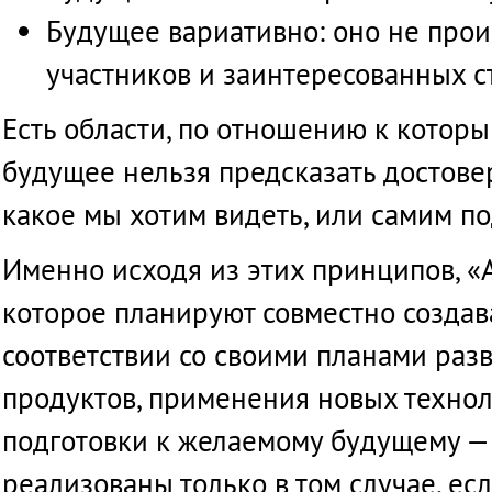
Будущее
вариативно
: оно
не
прои
участников
и
заинтересованных
с
Есть
области
,
по
отношению
к
котор
будущее
нельзя
предсказать
достове
какое
мы
хотим
видеть
, или
самим
по
Именно
исходя
из
этих
принципов
, «
которое
планируют
совместно
создав
соответствии
со
своими
планами
раз
продуктов
,
применения
новых
техно
подготовки
к
желаемому
будущему
реализованы
только
в том
случае
,
ес