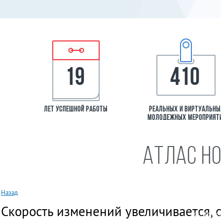
19
410
лет успешной работы
Реальных и виртуальн
молодежных мероприят
Атлас н
Назад
География р
Скорость
изменений
увеличивается
,
всех федера