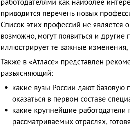
работодателями
как
наиболее
интер
приводится
перечень
новых
професс
Список
этих
профессий
не
является
о
возможно
,
могут
появиться
и
другие
иллюстрирует
те
важные
изменения
,
Также
в «
Атласе
»
представлен
реком
разъясняющий
:
какие
вузы
России
дают
базовую
оказаться
в
первом
составе
специ
какие
крупнейшие
работодатели
рассматриваемых
отраслях
,
готов