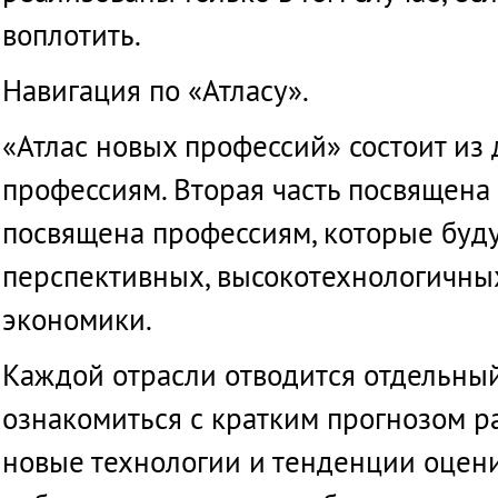
воплотить
.
Навигация
по
«
Атласу
».
«
Атлас
новых
профессий
»
состоит
из
профессиям
.
Вторая
часть
посвящена
посвящена
профессиям
,
которые
буд
перспективных
,
высокотехнологичны
экономики
.
Каждой
отрасли
отводится
отдельны
ознакомиться
с
кратким
прогнозом
р
новые
технологии
и
тенденции
оцен