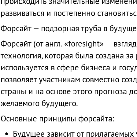
происходить
значительные
изменени
развиваться
и
постепенно
становитьс
Форсайт
—
подзорная
труба
в
будуще
Форсайт
(
от
англ
. «foresight» —
взгляд
технология
,
которая
была
создана
за
используется
в
сфере
бизнеса
и
госу
позволяет
участникам
совместно
созд
страны
и
на
основе
этого
прогноза
д
желаемого
будущего
.
Основные
принципы
форсайта
:
Будущее
зависит
от
прилагаемых