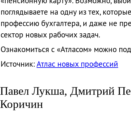
«
пенсионную
карту
».
Возможно
,
выби
поглядываете
на
одну
из
тех,
которы
профессию
бухгалтера
, и
даже
не
пре
сектор
новых
рабочих
задач
.
Ознакомиться
с «
Атласом
»
можно
по
Источник
:
Атлас
новых
профессий
Павел Лукша, Дмитрий Пе
Коричин