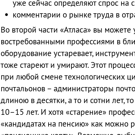
уже
сейчас
определяют
спрос
на
комментарии
о
рынке
труда
в
отр
Во
второй
части
«
Атласа
»
вы
можете
востребованными
профессиями
в
бл
оборудование
устаревает
,
инструмен
тоже
стареют
и
умирают
.
Этот
процес
при
любой
смене
технологических
ц
почтальонов
–
администраторы
почт
длиною
в
десятки
, а
то
и
сотни
лет,
то
10–15 лет. И
хотя
«
старение
»
профес
«
кандидатах
на
пенсию
» как
можно
р