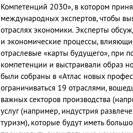
Компетенций
2030», в
котором
прин
международных
экспертов
,
чтобы
вы
отраслях
экономики
.
Эксперты
обсуж
и
экономические
процессы
,
влияющи
отраслевые
«
карты
будущего
», при
п
компетенции
и
выстраивали
образ
н
были
собраны
в «
Атлас
новых
профес
ограничиваться
19
отраслями
,
вошед
важных
секторов
производства
(
напр
услуг
(
например
,
индустрия
развлеч
туризм
),
которые
будут
иметь
большо