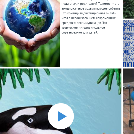
педагогам, и родителям? Телемост – это
эмоциональное захватывающее событие.
Это командная дистанционная онлайн
игра с использованием современных
средств телекоммуникации. Это
творческое интеллектуальное
соревнование для детей.