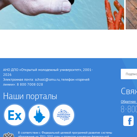
АНО ДПО «Открытый молодежный университет», 2001-
2026
Электронная почта: school@omu.ru, телефон «горячей
линии»: 8 800 7008 028
Свя
Наши порталы
Обратная 
8-80
В соответствии с Федеральной целевой программой развития системы
образования на 2011-2015 годы и проектом концепции федеральной