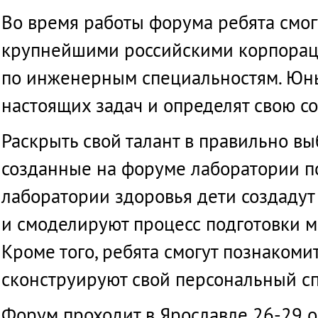
Казахстане
Во
время
работы
форума
ребята
смог
крупнейшими
российскими
корпора
по
инженерным
специальностям
.
Юн
настоящих
задач
и
определят
свою
с
Раскрыть
свой
талант
в
правильно
вы
созданные
на
форуме
лаборатории
п
лаборатории
здоровья
дети
создадут
и
смоделируют
процесс
подготовки
м
Кроме
того
,
ребята
смогут
познакоми
сконструируют
свой
персональный
с
Форум проходит в Ярославле 26-29 о